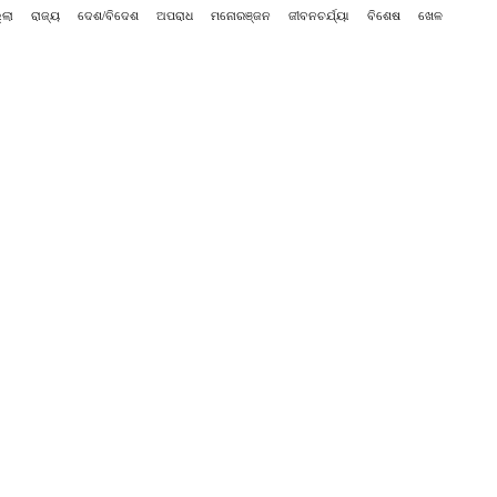
୍ଲା
ରାଜ୍ୟ
ଦେଶ/ବିଦେଶ
ଅପରାଧ
ମନୋରଞ୍ଜନ
ଜୀବନଚର୍ଯ୍ୟା
ବିଶେଷ
ଖେଳ