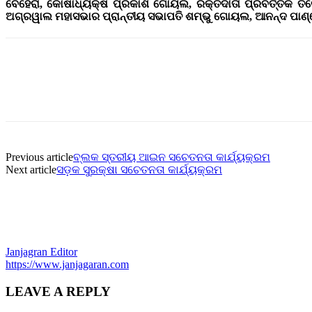
ବେହେରା, କୋଷାଧ୍ୟକ୍ଷ ପ୍ରକାଶ ଗୋୟଲ, ରକ୍ତଦାତା ପ୍ରବର୍ତ୍ତକ ତିକେ
ଅଗ୍ରୱାଲ ମହାସଭାର ପ୍ରାନ୍ତୀୟ ସଭାପତି ଶମ୍ଭୁ ଗୋୟଲ, ଆନନ୍ଦ ପାଣ୍ଡ
Previous article
ବ୍ଲକ ସ୍ତରୀୟ ଆଇନ ସଚେତନତା କାର୍ଯ୍ୟକ୍ରମ
Next article
ସଡ଼କ ସୁରକ୍ଷା ସଚେତନତା କାର୍ଯ୍ୟକ୍ରମ
Janjagran Editor
https://www.janjagaran.com
LEAVE A REPLY