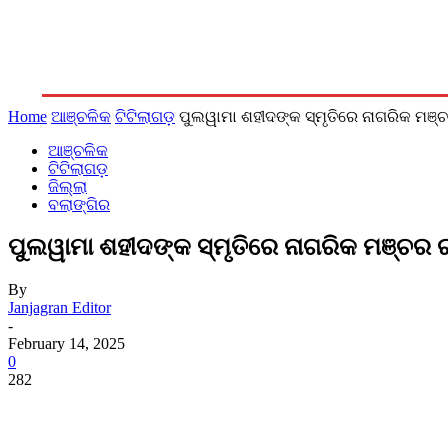
ରାଜନୀତି
ଆଞ୍ଚଳିକ
ଜିଲ୍ଲା
ରାଜ୍ୟ
ଦେଶ/ବିଦେଶ
Home
ଆଞ୍ଚଳିକ
ଟିଟିଲାଗଡ଼
ପୁଲୱାମା ଶହୀଦଙ୍କ ସ୍ମୃତିରେ ନାଗରିକ ମଞ୍
ଆଞ୍ଚଳିକ
ଟିଟିଲାଗଡ଼
ଜିଲ୍ଲା
ବଲାଙ୍ଗିର
ପୁଲୱାମା ଶହୀଦଙ୍କ ସ୍ମୃତିରେ ନାଗରିକ ମଞ୍ଚର 
By
Janjagran Editor
-
February 14, 2025
0
282