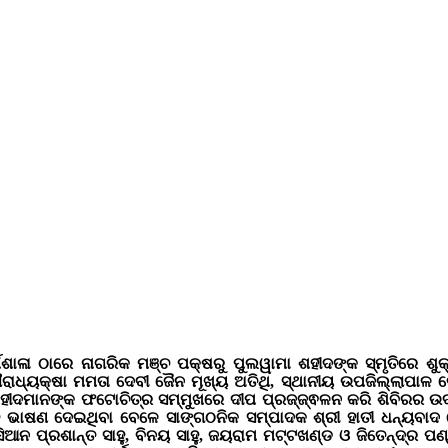
ଧର୍ମଶାଳା ଠାରେ ନାଗରିକ ମଞ୍ଚ ପକ୍ଷରୁ ପୁଲୱାମା ଶହୀଦଙ୍କ ସ୍ମୃତିରେ 
ରାଧ୍ୟକ୍ଷା ମମତା ଦେବୀ ଜୈନ ମୂଖ୍ୟ ଅତିଥି, ସ୍ଥାନୀୟ ଉପଜିଲ୍ଲାପାଳ ର
ଶହୀଦମାନଙ୍କ ଫଟୋଚିତ୍ର ସମ୍ମୁଖରେ ଦୀପ ପ୍ରଜ୍ଜ୍ଵଳନ କରି ଶିବିରର ଉଦଘ
ାଗତ ଭାଷଣ ଦେଇଥିବା ବେଳେ ସାଙ୍ଗଠନିକ ସମ୍ପାଦକ ଶ୍ରୀ ହାତୀ ଧନ୍ୟ
ସିଆନ ପ୍ରଶାନ୍ତ ସାହୁ, ବିନୟ ସାହୁ, ଜୟରାମ ମଟ୍ଟଖଣ୍ଡ ଓ ଜିତେନ୍ଦ୍ର 