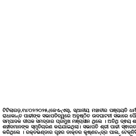
ଟିଟିଲାଗଡ଼,୧୪/୦୨/୨୦୨୫,(ଜେଏନ୍ଏସ୍), ସ୍ଥାନୀୟ ମହାବୀର ପଞ୍ଚାୟତି 
ରାଧାକାନ୍ତ ପାଢୀଙ୍କ ସଭାପତିତ୍ୱରେ ଅନୁଷ୍ଠିତ ଉଦଘାଟନୀ ସଭାରେ ପୌ
ସମ୍ପାଦକ ଦୀପକ ସମଦ୍ଦାର ପ୍ରମୁଖ ମଞ୍ଚାସୀନ ଥିଲେ । ଅତିଥି ଦ୍ଵୟ 
ଶହୀଦମାନଙ୍କ ସ୍ମୃତିଚାରଣ କରାଯାଇଥିଲା। ସଭାପତି ଶ୍ରୀ ପାଢୀ ସ୍ଵ
କରିଥିଲେ ‌। ରକ୍ତଭଣ୍ଡାର ଗୃହର ଡାକ୍ତର କୃଷ୍ଣଚନ୍ଦ୍ର ପାଲ, ଟେକ୍ନି