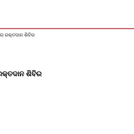
ଅପରାଧ
ମନୋରଞ୍ଜନ
ଜୀବନଚର୍ଯ୍ୟା
ବିଶେଷ
ଖେଳ
ଚର ରକ୍ତଦାନ ଶିବିର
ରକ୍ତଦାନ ଶିବିର