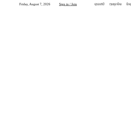
Friday, August 7, 2026
Sign in / Join
ରାଜନୀତି
ଆଞ୍ଚଳିକ
ଜିଲ