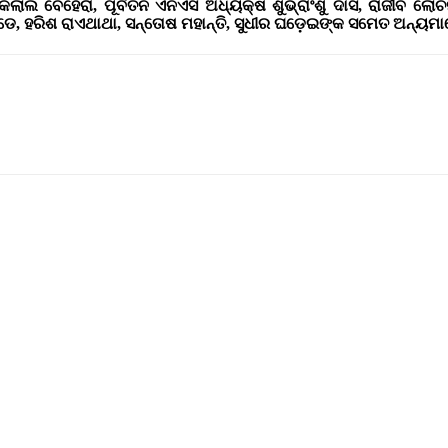
ଲାଲ ବେହେରା, ପୂର୍ବତନ ଏନଏସି ଅଧ୍ୟକ୍ଷ ଶୁଭ୍ରାଂଶୁ ଦାସ, ରାଜୀବ ଲୋଚ
େ, ହରିଶ ରାଏଥାଥା, ସନ୍ତୋଷ ମହାନ୍ତି, ସୁଧୀର ଘଡ଼େଇଙ୍କ ସମେତ ଅନ୍ୟ