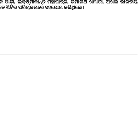
ନ ପାଢ଼ୀ, ଲକ୍ଷ୍ମୀକାନ୍ତ ମହାପାତ୍ର, ରମାନାଥ ଖମାରୀ, ଅଖିଲ ଭାରତୀୟ
ମାନେ ଶିବିର ପରିଚାଳନାରେ ସହଯୋଗ କରିଥିଲେ।