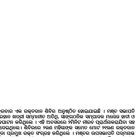
ଶୁକ୍ରବାର ଏକ ରକ୍ତଦାନ ଶିବିର ଅନୁଷ୍ଠିତ ହୋଇଯାଇଛି । ମଞ୍ଚ ସଭାପତି
େହାନ ଖତ୍ରୀ ସମ୍ମାନୀତ ଅତିଥି, ସାଙ୍ଗଠନିକ ସମ୍ପାଦକ ମନୋଜ ହାତୀ ଓ
ାଟନ କରିଥିଲେ । ଏହି ଅବସରରେ ୨ମିନିଟ ନୀରବ ପ୍ରାର୍ଥନାକରାଯିବା ସହ
ବାଦ ଦେଇଥିଲେ। ଶିବିରରେ ୨ଜଣ ମହିଳାଙ୍କ ସମେତ ମୋଟ ୨୧ଜଣ ରକ୍ତଦାନ
ପଣ୍ଡା ପ୍ରମୁଖ ରକ୍ତ ସଂଗ୍ରହ କରିଥିଲେ ‌। ମଞ୍ଚର ଉପସଭାପତି ପଦ୍ମନାଭ