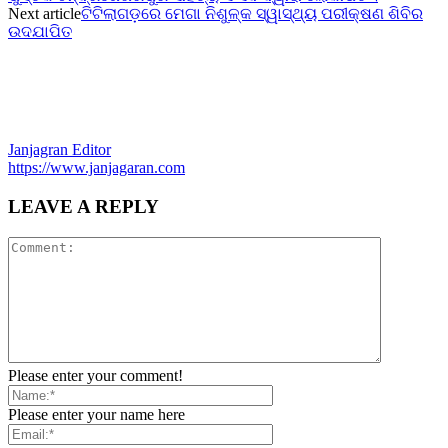
Next article
ଟିଟିଲାଗଡ଼ରେ ମେଗା ନିଶୁଳ୍କ ସ୍ୱାସ୍ଥ୍ୟ ପରୀକ୍ଷଣ ଶିବିର
ଉଦଯାପିତ
Janjagran Editor
https://www.janjagaran.com
LEAVE A REPLY
Please enter your comment!
Please enter your name here