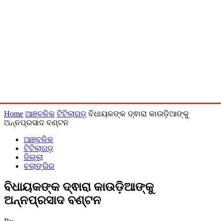
Home
ଆଞ୍ଚଳିକ
ଟିଟିଲାଗଡ଼
ବିଧାୟକଙ୍କ ଦ୍ଵାରା କାଉଡ଼ିଆଙ୍କୁ
ଅନ୍ନପ୍ରସାଦ ବଣ୍ଟନ
ଆଞ୍ଚଳିକ
ଟିଟିଲାଗଡ଼
ଜିଲ୍ଲା
ବଲାଙ୍ଗିର
ବିଧାୟକଙ୍କ ଦ୍ଵାରା କାଉଡ଼ିଆଙ୍କୁ
ଅନ୍ନପ୍ରସାଦ ବଣ୍ଟନ