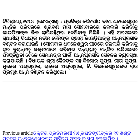
ଟିଟିଲାଗଡ଼,୧୧/୦୮ (ଜେଏନ୍ଏସ୍) : ପ୍ରସିଦ୍ଧ ଶୈବପୀଠ ବାବା ଧବଳେଶ୍ୱର
ମନ୍ଦିର ପରିସରରେ ଶ୍ରାବଣ ମାସ ସୋମବାରରେ ଜଳଲାଗି କରିବାକୁ
କାଉଡ଼ିଆଙ୍କ ଭିଡ଼ ଲାଗିରହିଥିବା ଦେଖିବାକୁ ମିଳିଛି । ଏହି ଅବସରରେ
ସ୍ଥାନୀୟ ବିଧାୟକ ନବୀନ ଜୈନଙ୍କ ଦ୍ଵାରା କାଉଡ଼ିଆଙ୍କୁ ଅନ୍ନପ୍ରସାଦ
ବଣ୍ଟନ କରାଯାଇଛି । ସୋମବାର ଧବଳେଶ୍ୱର ପୀଠରେ ଜଳଲାଗି କରିବାକୁ
ଦୂର ଦୁରାନ୍ତରୁ ଭକ୍ତମାନେ ରବିବାର ସନ୍ଧ୍ୟାରୁ ମନ୍ଦିର ପରିସରରେ
ପହଞ୍ଚିଥିବା ବେଳେ ସେମାନଙ୍କ ପାଇଁ ଅନ୍ନପ୍ରସାଦ ସେବନର ବ୍ୟବସ୍ଥା
କରାଯାଉଛି । ବିଧାୟକ ଶ୍ରୀ ଜୈନଙ୍କ ସହ କିଶୋର ଗୁପ୍ତା, ଗୀତା ଗୁପ୍ତା,
ମୁକେଶ ଅଗ୍ରୱାଲ, ରାଜେଶ ଅଗ୍ରୱାଲ, ବି. ତିଲକେଶ୍ୱରକର ରାଓ
ପ୍ରମୁଖ ଅନ୍ନ ବଣ୍ଟନ କରିଥିଲେ।
Previous article
ଡକ୍ଟର ପ୍ରତିମରଣୀ ମିଶ୍ରଷଡଙ୍ଗୀଙ୍କର ୧୧ ଖଣ୍ଡ
ପୁସ୍ତକ ଚନ୍ଦ୍ରଶେଖରପୁର ସାହିତ୍ୟ ସଂସଦ ଦ୍ୱାରା ଲୋକାର୍ପିତ ।