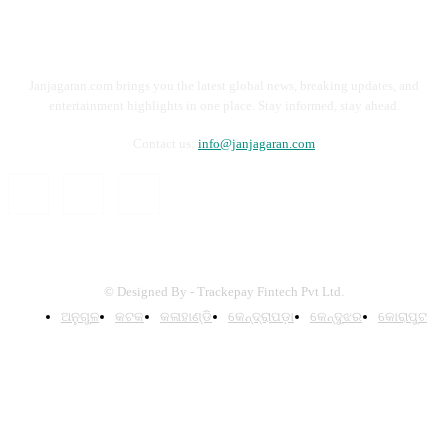
Janjagaran.com brings you the latest global news, breaking updates, and
entertainment highlights in one place. Stay informed, stay ahead.
Contact us:
info@janjagaran.com
© Designed By - Trackepay Fintech Pvt Ltd.
ଅନୁଗୁଳ
କଟକ
କଳାହାଣ୍ଡି
କେନ୍ଦ୍ରାପଡ଼ା
କେନ୍ଦୁଝର
କୋରାପୁଟ