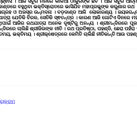
ଚ୍ଛ୍ଵାସ । ଆଜି ସବୁରି ମନରେ କାଳିଆ ଠାକୁରଙ୍କ ଛବି । ଆଜି ସବୁରି ଆତ
ବଡ଼ଦାଣ୍ଡରେ ବହୁଥିବା ଭକ୍ତିସ୍ରୋତରେ ଭାସିଯିବ ମହାପ୍ରଭୁଙ୍କ କରୁଣାର ରଥ
 ଆଗ୍ରହ ଓ ଅଜସ୍ର ଉନ୍ମଦନା । ବଡ଼ଦାଣ୍ଡ ଆଜି ଲୋକାରଣ୍ୟ । ଜୟଜଗନ୍ନ
ଥଯାତ୍ରା ଯେତିକି ବିରଳ, ସେତିକି ସ୍ଵତନ୍ତ୍ର । କାରଣ ଆଜି ଗୋଟିଏ ଦିନରେ
ିପାଇଁ ଆଜିର ରଥଯାତ୍ରା ଅନେକ ଦୃଷ୍ଟିରୁ ଅନନ୍ୟ । ଶ୍ରୀମନ୍ଦିରରେ ପୂଜ
ୀମନ୍ଦିରରେ ଚାଲିଛି ଶ୍ରୀଜିଉଙ୍କ ନୀତି । ରଥ ପ୍ରତିଷ୍ଠା, ପହଣ୍ଡି, ଛେରା ପହ
ତମୟ, ଭକ୍ତିମୟ । ଶ୍ରୀକ୍ଷେତ୍ରରେ କେମିତି ଚାଲିଛି ନୀତିକାନ୍ତି ଆଉ ପହଣ୍ଡ
ଯ୍ୟକ୍ରମ