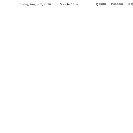
Friday, August 7, 2026
Sign in / Join
ରାଜନୀତି
ଆଞ୍ଚଳିକ
ଜିଲ