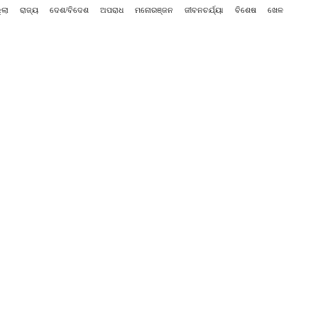
୍ଲା
ରାଜ୍ୟ
ଦେଶ/ବିଦେଶ
ଅପରାଧ
ମନୋରଞ୍ଜନ
ଜୀବନଚର୍ଯ୍ୟା
ବିଶେଷ
ଖେଳ