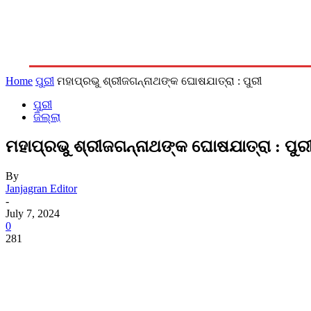
ରାଜନୀତି
ଆଞ୍ଚଳିକ
ଜିଲ୍ଲା
ରାଜ୍ୟ
ଦେଶ/ବିଦେଶ
Home
ପୁରୀ
ମହାପ୍ରଭୁ ଶ୍ରୀଜଗନ୍ନାଥଙ୍କ ଘୋଷଯାତ୍ରା : ପୁରୀ
ପୁରୀ
ଜିଲ୍ଲା
ମହାପ୍ରଭୁ ଶ୍ରୀଜଗନ୍ନାଥଙ୍କ ଘୋଷଯାତ୍ରା : ପୁର
By
Janjagran Editor
-
July 7, 2024
0
281