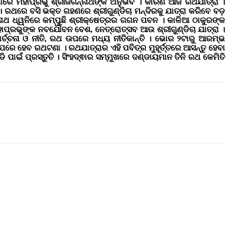
୍ମାରେ ମହାପ୍ରଭୁ ଶ୍ରୀଜଗନ୍ନାଥଙ୍କ ଅନୁଭବ । କାରଣ ଆଜି ରଥଯାତ୍ରା ।
 । ରଥରେ ବସି ଭକ୍ତ ଗହଣରେ ଶ୍ରୀଗୁଣ୍ଡିଚା ମନ୍ଦିରକୁ ଯାତ୍ରା କରିବେ ବଡ଼
ାଥ ଧ୍ୱନିରେ କମ୍ପୁଛି ଶ୍ରୀକ୍ଷେତ୍ରର ଗଗନ ପବନ । କାଳିଆ ଠାକୁରଙ୍କ
 ମହାପ୍ରଭୁଙ୍କ ନବଯୌବନ ବେଶ, ନେତ୍ରୋତ୍ସବ ଆଉ ଶ୍ରୀଗୁଣ୍ଡିଚା ଯାତ୍ରା ।
ାର୍ଚ୍ଚନା ଓ ନୀତି, ରଥ ଉପରେ ମଧ୍ୟ ନୀତିକାନ୍ତି । ଭୋର ୨ଟାରୁ ଆରମ୍ଭ
ଁରା ପରେ ହେବ ରଥଟଣା । ରଥଯାତ୍ରାର ଏହି ପବିତ୍ର ମୁହୂର୍ତ୍ତରେ ଆସନ୍ତୁ ହେବା
ି ପାଇଁ ପ୍ରସ୍ତୁତି । ସିଂହଦ୍ଵାର ସମ୍ମୁଖରେ ଦଣ୍ଡାୟମାନ ତିନି ରଥ କେମିତି