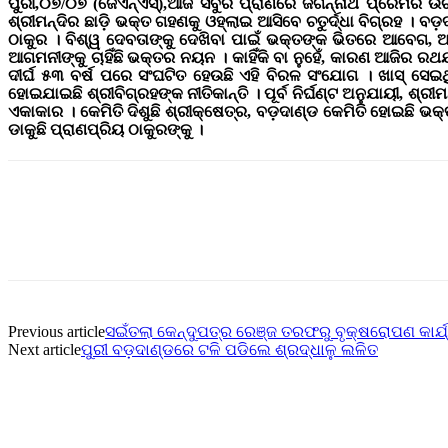
ପୁରୀ,୦୭/୦୭ (ଜେଏନ୍ଏସ୍),ଆଜି ସବୁରି ପ୍ରାଣରେ ଜଗନ୍ନାଥ ପ୍ରେମର ଉ
ଶ୍ରୀମନ୍ଦିର ଛାଡ଼ି ଭକ୍ତ ଗହଣକୁ ଓହ୍ଲାଇ ଆସିବେ ଚତୁର୍ଦ୍ଧା ବିଗ୍ରହ । 
ଠାକୁର । ବିଶ୍ୱ ଦେବତାଙ୍କୁ ଦେଖିବା ପାଇଁ ଭକ୍ତଙ୍କ ଭିତରେ ଆବେଗ,
ଆଗମନୀଙ୍କୁ ଚାହିଁଛି ଭକ୍ତର ନୟନ । କାହିଁକି ବା ନୁହେଁ, କାରଣ ଆଜିର ର
ଦୀର୍ଘ ୫୩ ବର୍ଷ ପରେ ସଂଘଟିତ ହେଉଛି ଏହି ବିରଳ ସଂଯୋଗ । ଖାସ୍ ସେଇଥ
ହୋଇଯାଇଛି ଶ୍ରୀବିଗ୍ରହଙ୍କ ନୀତିକାନ୍ତି । ପୂର୍ବ ନିର୍ଘଣ୍ଟ ଅନୁଯାୟୀ, ଶ୍ର
ଏକାକାର । କେମିତି ଦିଶୁଛି ଶ୍ରୀକ୍ଷେତ୍ର, ବଡ଼ଦାଣ୍ଡ କେମିତି ହୋଇଛି ଭକ୍
ଡାକୁଛି ପ୍ରାଣପ୍ରିୟ ଠାକୁରଙ୍କୁ ।
Previous article
ସଇଁତଲା କେନ୍ଦୁପତ୍ର ରେଞ୍ଜ ତରଫରୁ ବୃକ୍ଷରୋପଣ କାର୍
Next article
ପୁରୀ ବଡ଼ଦାଣ୍ଡରେ ଟଳି ପଡିଲେ ଶ୍ରଦ୍ଧାଳୁ ଲଳିତ