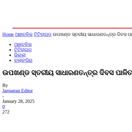
ରାଜନୀତି
ଆଞ୍ଚଳିକ
ଜିଲ୍ଲା
ରାଜ୍ୟ
ଦେଶ/ବିଦେଶ
Home
ଆଞ୍ଚଳିକ
ଟିଟିଲାଗଡ଼
ଉପଖଣ୍ଡ ସ୍ତରୀୟ ସାଧାରଣତନ୍ତ୍ର ଦିବସ ପ
ଆଞ୍ଚଳିକ
ଟିଟିଲାଗଡ଼
ଜିଲ୍ଲା
ବଲାଙ୍ଗିର
ଉପଖଣ୍ଡ ସ୍ତରୀୟ ସାଧାରଣତନ୍ତ୍ର ଦିବସ ପାଳି
By
Janjagran Editor
-
January 28, 2025
0
272