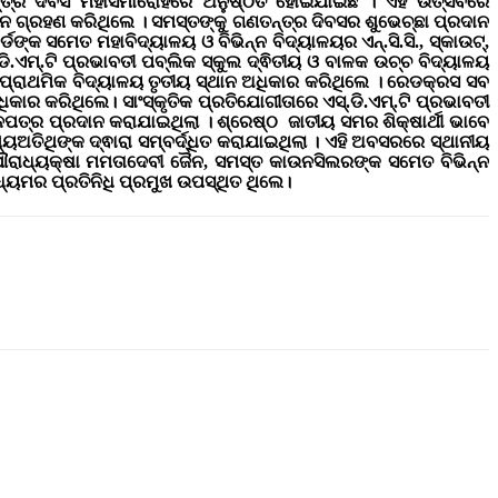
୍ତ୍ର ଦିବସ ମହାସମାରୋହରେ ଅନୁଷ୍ଠିତ ହୋଇଯାଇଛି । ଏହି ଉତ୍ସବରେ
 ଗ୍ରହଣ କରିଥିଲେ । ସମସ୍ତଙ୍କୁ ଗଣତନ୍ତ୍ର ଦିବସର ଶୁଭେଚ୍ଛା ପ୍ରଦାନ
୍କ ସମେତ ମହାବିଦ୍ୟାଳୟ ଓ ବିଭିନ୍ନ ବିଦ୍ୟାଳୟର ଏନ୍.ସି.ସି., ସ୍କାଉଟ୍,
ଡି.ଏମ୍.ଟି ପ୍ରଭାବତୀ ପବ୍ଲିକ ସ୍କୁଲ ଦ୍ଵିତୀୟ ଓ ବାଳକ ଉଚ୍ଚ ବିଦ୍ୟାଳୟ
ଚ ପ୍ରାଥମିକ ବିଦ୍ୟାଳୟ ତୃତୀୟ ସ୍ଥାନ ଅଧିକାର କରିଥିଲେ । ରେଡକ୍ରସ ସବ
ଧିକାର କରିଥିଲେ। ସାଂସ୍କୃତିକ ପ୍ରତିଯୋଗୀତାରେ
ଏସ୍.ଡି.ଏମ୍.ଟି
ପ୍ରଭାବତୀ
ାନପତ୍ର ପ୍ରଦାନ କରାଯାଇଥିଲା । ଶ୍ରେଷ୍ଠ ଜାତୀୟ ସମର ଶିକ୍ଷାର୍ଥୀ ଭାବେ
ଖ୍ୟଅତିଥିଙ୍କ ଦ୍ଵାରା ସମ୍ବର୍ଦ୍ଧିତ କରାଯାଇଥିଲା । ଏହି ଅବସରରେ ସ୍ଥାନୀୟ
 ପୌରାଧ୍ୟକ୍ଷା ମମତାଦେବୀ ଜୈନ, ସମସ୍ତ କାଉନସିଲରଙ୍କ ସମେତ ବିଭିନ୍ନ
ଣମାଧ୍ୟମର ପ୍ରତିନିଧି ପ୍ରମୁଖ ଉପସ୍ଥିତ ଥିଲେ।