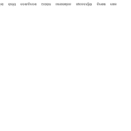
୍ଲା
ରାଜ୍ୟ
ଦେଶ/ବିଦେଶ
ଅପରାଧ
ମନୋରଞ୍ଜନ
ଜୀବନଚର୍ଯ୍ୟା
ବିଶେଷ
ଖେଳ