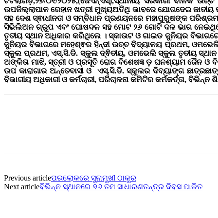
ଟିଟିଲାଗଡ଼,୨୭/୦୧/୨୦୨୫,(ଜେଏନ୍ଏସ୍),ସ୍ଥାନୀୟ ସରକାରୀ ବାଳକ ଉ
ଉପଜିଲ୍ଲାପାଳ ରେହାନ ଖତ୍ରୀ ମୁଖ୍ୟଅତିଥି ଭାବରେ ଯୋଗଦେଇ ଜାତୀୟ ପତ
ସହ ଦେଶ ସ୍ଵାଧୀନତା ଓ ସମ୍ବିଧାନ ପ୍ରଣୟନରେ ମହାପୁରୁଷଙ୍କ ପରିଶ୍ରମ, ନ
ସିଭିଲିଅନ ଗ୍ରୁପ ଏବଂ ଘୋଷଦଳ ସହ ମୋଟ ୨୬ ଗୋଟି ଦଳ ଭାଗ ନେଇଥ
ତୃତୀୟ ସ୍ଥାନ ଅଧିକାର କରିଥିଲେ । ସ୍କାଉଟ ଓ ଗାଇଡ ଜୁନିୟର ବିଭାଗରେ 
ଜୁନିୟର ବିଭାଗରେ ମହେଶ୍ଵର ହିନ୍ଦୀ ଉଚ୍ଚ ବିଦ୍ୟାଳୟ ପ୍ରଥମ, ଓମଭେଲି 
ସ୍କୁଲ ପ୍ରଥମ, ଏସ୍.ସି.ଡି. ସ୍କୁଲ ଦ୍ଵିତୀୟ, ଓମଭେଲି ସ୍କୁଲ ତୃତୀୟ ସ
ଅଙ୍କିତା ମାଝି, ସ୍ତ୍ରୀ ଓ ପ୍ରସୂତି ରୋଗ ବିଶେଷଜ୍ଞ ଡ଼ ଘନଶ୍ୟାମ ଜୈନ ଓ 
ଉପ କାରାଗାର ଅନ୍ତେବାସୀ ଓ
ଏସ୍.ସି.ଡି.
ସ୍କୁଲର ଦିବ୍ୟାଙ୍ଗ ଛାତ୍ରଛା
ବିଭାଗୀୟ ଅଧିକାରୀ ଓ କର୍ମଚାରୀ, ପରିଚାଳନା କମିଟିର କର୍ମକର୍ତ୍ତା, ବିଭିନ୍
Previous article
ପରଲୋକରେ ସୁନାମୁଖୀ ଠାକୁର
Next article
ବିଭିନ୍ନ ସ୍ଥାନରେ ୭୬ ତମ ସାଧାରଣତନ୍ତ୍ର ଦିବସ ପାଳିତ