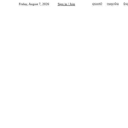
Friday, August 7, 2026
Sign in / Join
ରାଜନୀତି
ଆଞ୍ଚଳିକ
ଜିଲ