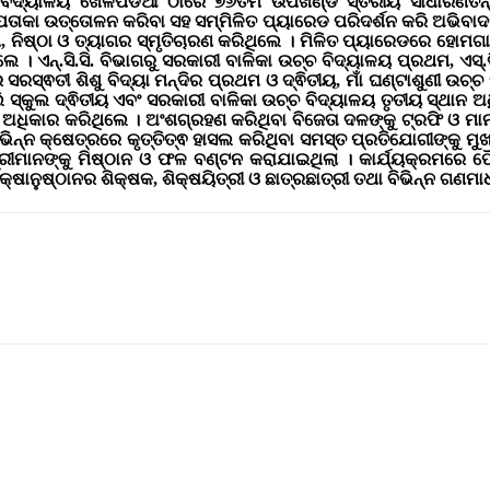
ଚ୍ଚ ବିଦ୍ୟାଳୟ ଖେଳପଡିଆ ଠାରେ ୭୬ତମ ଉପଖଣ୍ଡ ସ୍ତରୀୟ ସାଧାରଣତନ
ାକା ଉତ୍ତୋଳନ କରିବା ସହ ସମ୍ମିଳିତ ପ୍ୟାରେଡ ପରିଦର୍ଶନ କରି ଅଭିବାଦନ
ିଷ୍ଠା ଓ ତ୍ୟାଗର ସ୍ମୃତିଚାରଣ କରିଥିଲେ । ମିଳିତ ପ୍ୟାରେଡରେ ହୋମଗାର୍ଡଙ
ିଲେ ।
ଏନ୍.ସି.ସି.
ବିଭାଗରୁ ସରକାରୀ ବାଳିକା ଉଚ୍ଚ ବିଦ୍ୟାଳୟ ପ୍ରଥମ, ଏସ୍.
ସରସ୍ଵତୀ ଶିଶୁ ବିଦ୍ୟା ମନ୍ଦିର ପ୍ରଥମ ଓ ଦ୍ଵିତୀୟ, ମାଁ ଘଣ୍ଟାଶୁଣୀ ଉଚ୍
ସ୍କୁଲ ଦ୍ଵିତୀୟ ଏବଂ ସରକାରୀ ବାଳିକା ଉଚ୍ଚ ବିଦ୍ୟାଳୟ ତୃତୀୟ ସ୍ଥାନ ଅ
୍ଥାନ ଅଧିକାର କରିଥିଲେ । ଅଂଶଗ୍ରହଣ କରିଥିବା ବିଜେତା ଦଳଙ୍କୁ ଟ୍ରଫି ଓ ମ
ବିଭିନ୍ନ କ୍ଷେତ୍ରରେ କୃତ୍ତିତ୍ଵ ହାସଲ କରିଥିବା ସମସ୍ତ ପ୍ରତିଯୋଗୀଙ୍କୁ ମୁ
ତ୍ରୀମାନଙ୍କୁ ମିଷ୍ଠାନ ଓ ଫଳ ବଣ୍ଟନ କରାଯାଇଥିଲା । କାର୍ଯ୍ୟକ୍ରମରେ
ନ ଶିକ୍ଷାନୁଷ୍ଠାନର ଶିକ୍ଷକ, ଶିକ୍ଷୟିତ୍ରୀ ଓ ଛାତ୍ରଛାତ୍ରୀ ତଥା ବିଭିନ୍ନ ଗ