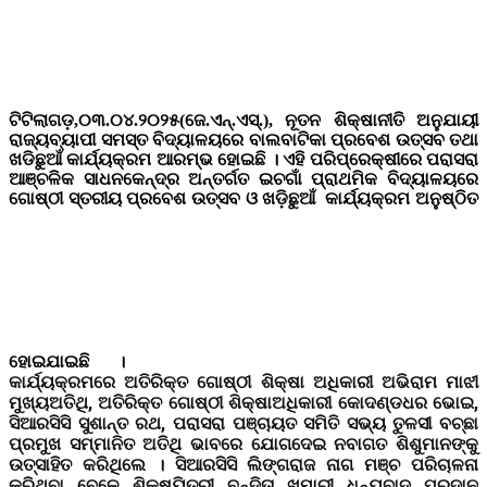
ଟିଟିଲାଗଡ଼,୦୩.୦୪.୨୦୨୫(ଜେ.ଏନ୍.ଏସ୍.), ନୂତନ ଶିକ୍ଷାନୀତି ଅନୁଯାୟୀ
ରାଜ୍ୟବ୍ୟାପୀ ସମସ୍ତ ବିଦ୍ୟାଳୟରେ ବାଲବାଟିକା ପ୍ରବେଶ ଉତ୍ସବ ତଥା
ଖଡିଛୁଆଁ କାର୍ଯ୍ୟକ୍ରମ ଆରମ୍ଭ ହୋଇଛି । ଏହି ପରିପ୍ରେକ୍ଷୀରେ ପରାସରା
ଆଞ୍ଚଳିକ ସାଧନକେନ୍ଦ୍ର ଅନ୍ତର୍ଗତ ଇଚଗାଁ ପ୍ରାଥମିକ ବିଦ୍ୟାଳୟରେ
ଗୋଷ୍ଠୀ ସ୍ତରୀୟ ପ୍ରବେଶ ଉତ୍ସବ ଓ ଖଡ଼ିଛୁଆଁ କାର୍ଯ୍ୟକ୍ରମ ଅନୁଷ୍ଠିତ
ହୋଇଯାଇଛି ।
କାର୍ଯ୍ୟକ୍ରମରେ ଅତିରିକ୍ତ ଗୋଷ୍ଠୀ ଶିକ୍ଷା ଅଧିକାରୀ ଅଭିରାମ ମାଝୀ
ମୁଖ୍ୟଅତିଥି, ଅତିରିକ୍ତ ଗୋଷ୍ଠୀ ଶିକ୍ଷାଅଧିକାରୀ କୋଦଣ୍ଡଧର ଭୋଇ,
ସିଆରସିସି ସୁଶାନ୍ତ ରଥ, ପରାସରା ପଞ୍ଚାୟତ ସମିତି ସଭ୍ୟ ତୁଳସୀ ବଚ୍ଛା
ପ୍ରମୁଖ ସମ୍ମାନିତ ଅତିଥି ଭାବରେ ଯୋଗଦେଇ ନବାଗତ ଶିଶୁମାନଙ୍କୁ
ଉତ୍ସାହିତ କରିଥିଲେ । ସିଆରସିସି ଲିଙ୍ଗରାଜ ନାଗ ମଞ୍ଚ ପରିଚାଳନା
କରିଥିବା ବେଳେ ଶିକ୍ଷୟିତ୍ରୀ ବନ୍ଦିତା ଖମାରୀ ଧନ୍ୟବାଦ ପ୍ରଦାନ