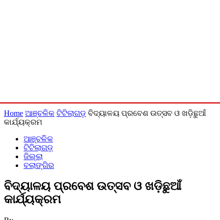
Home
ଆଞ୍ଚଳିକ
ଟିଟିଲାଗଡ଼
ବିଦ୍ୟାଳୟ ପ୍ରବେଶ ଉତ୍ସବ ଓ ଖଡ଼ିଛୁଆଁ
କାର୍ଯ୍ୟକ୍ରମ
ଆଞ୍ଚଳିକ
ଟିଟିଲାଗଡ଼
ଜିଲ୍ଲା
ବଲାଙ୍ଗିର
ବିଦ୍ୟାଳୟ ପ୍ରବେଶ ଉତ୍ସବ ଓ ଖଡ଼ିଛୁଆଁ
କାର୍ଯ୍ୟକ୍ରମ