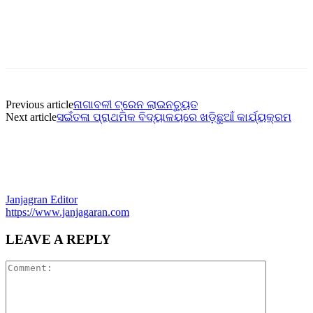
Previous article
ନାଗାବଳୀ ଟ୍ରେନ ଲାଇନଚ୍ୟୁତ
Next article
ସଇଁତଳା ପ୍ରାଥମିକ ବିଦ୍ୟାଳୟରେ ଖଡ଼ିଛୁଆଁ କାର୍ଯ୍ୟକ୍ରମ
Janjagran Editor
https://www.janjagaran.com
LEAVE A REPLY