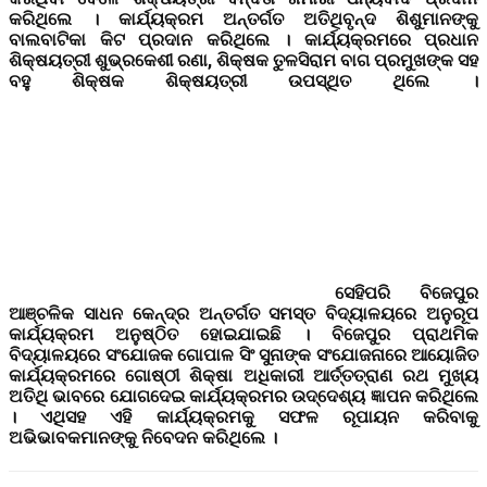
କରିଥିଲେ । କାର୍ଯ୍ୟକ୍ରମ ଅନ୍ତର୍ଗତ ଅତିଥିବୃନ୍ଦ ଶିଶୁମାନଙ୍କୁ
ବାଲବାଟିକା କିଟ ପ୍ରଦାନ କରିଥିଲେ । କାର୍ଯ୍ୟକ୍ରମରେ ପ୍ରଧାନ
ଶିକ୍ଷୟତ୍ରୀ ଶୁଭ୍ରକେଶୀ ରଣା, ଶିକ୍ଷକ ତୁଳସିରାମ ବାଗ ପ୍ରମୁଖଙ୍କ ସହ
ବହୁ ଶିକ୍ଷକ ଶିକ୍ଷୟତ୍ରୀ ଉପସ୍ଥିତ ଥିଲେ ।
ସେହିପରି ବିଜେପୁର
ଆଞ୍ଚଳିକ ସାଧନ କେନ୍ଦ୍ର ଅନ୍ତର୍ଗତ ସମସ୍ତ ବିଦ୍ୟାଳୟରେ ଅନୁରୂପ
କାର୍ଯ୍ୟକ୍ରମ ଅନୁଷ୍ଠିତ ହୋଇଯାଇଛି । ବିଜେପୁର ପ୍ରାଥମିକ
ବିଦ୍ୟାଳୟରେ ସଂଯୋଜକ ଗୋପାଳ ସିଂ ସୁନାଙ୍କ ସଂଯୋଜନାରେ ଆୟୋଜିତ
କାର୍ଯ୍ୟକ୍ରମରେ ଗୋଷ୍ଠୀ ଶିକ୍ଷା ଅଧିକାରୀ ଆର୍ତ୍ତତ୍ରାଣ ରଥ ମୁଖ୍ୟ
ଅତିଥି ଭାବରେ ଯୋଗଦେଇ କାର୍ଯ୍ୟକ୍ରମର ଉଦ୍ଦେଶ୍ୟ ଜ୍ଞାପନ କରିଥିଲେ
। ଏଥିସହ ଏହି କାର୍ଯ୍ୟକ୍ରମକୁ ସଫଳ ରୂପାୟନ କରିବାକୁ
ଅଭିଭାବକମାନଙ୍କୁ ନିବେଦନ କରିଥିଲେ ।