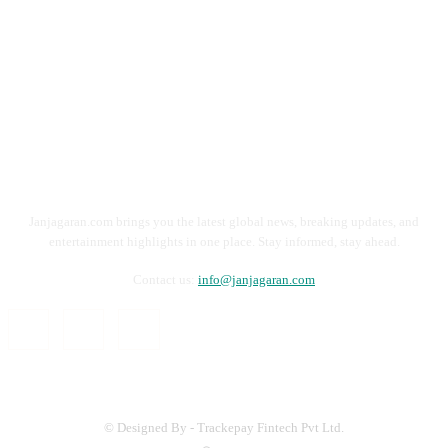
Janjagaran.com brings you the latest global news, breaking updates, and
entertainment highlights in one place. Stay informed, stay ahead.
Contact us:
info@janjagaran.com
© Designed By - Trackepay Fintech Pvt Ltd.