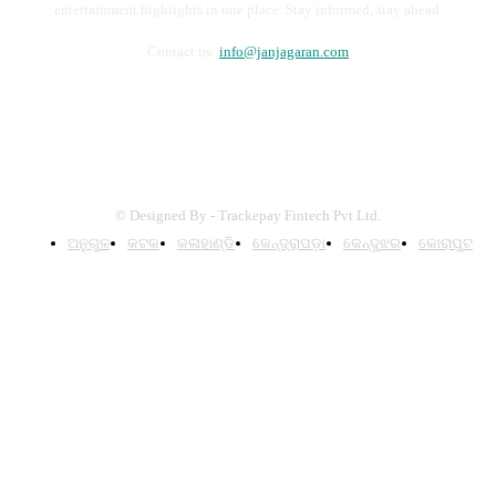
entertainment highlights in one place. Stay informed, stay ahead.
Contact us:
info@janjagaran.com
© Designed By - Trackepay Fintech Pvt Ltd.
ଅନୁଗୁଳ
କଟକ
କଳାହାଣ୍ଡି
କେନ୍ଦ୍ରାପଡ଼ା
କେନ୍ଦୁଝର
କୋରାପୁଟ