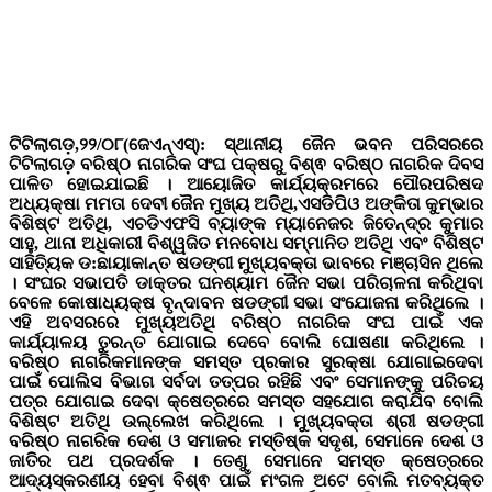
ଟିଟିଲାଗଡ଼,୨୨/୦୮(ଜେଏନ୍ଏସ୍): ସ୍ଥାନୀୟ ଜୈନ ଭବନ ପରିସରରେ
ଟିଟିଲାଗଡ଼ ବରିଷ୍ଠ ନାଗରିକ ସଂଘ ପକ୍ଷରୁ ବିଶ୍ଵ ବରିଷ୍ଠ ନାଗରିକ ଦିବସ
ପାଳିତ ହୋଇଯାଇଛି । ଆୟୋଜିତ କାର୍ଯ୍ୟକ୍ରମରେ ପୌରପରିଷଦ
ଅଧ୍ୟକ୍ଷା ମମତା ଦେବୀ ଜୈନ ମୁଖ୍ୟ ଅତିଥି,ଏସଡିପିଓ ଅଙ୍କିତା କୁମ୍ଭାର
ବିଶିଷ୍ଟ ଅତିଥି, ଏଚଡିଏଫସି ବ୍ୟାଙ୍କ ମ୍ୟାନେଜର ଜିତେନ୍ଦ୍ର କୁମାର
ସାହୁ, ଥାନା ଅଧିକାରୀ ବିଶ୍ୱଜିତ ମନବୋଧ ସମ୍ମାନିତ ଅତିଥି ଏବଂ ବିଶିଷ୍ଟ
ସାହିତ୍ୟିକ ଡ:ଛାୟାକାନ୍ତ ଷଡଙ୍ଗୀ ମୁଖ୍ୟବକ୍ତା ଭାବରେ ମଞ୍ଚାସିନ ଥିଲେ
। ସଂଘର ସଭାପତି ଡାକ୍ତର ଘନଶ୍ୟାମ ଜୈନ ସଭା ପରିଚାଳନା କରିଥିବା
ବେଳେ କୋଷାଧ୍ୟକ୍ଷ ବୃନ୍ଦାବନ ଷଡଙ୍ଗୀ ସଭା ସଂଯୋଜନା କରିଥିଲେ ।
ଏହି ଅବସରରେ ମୁଖ୍ୟଅତିଥି ବରିଷ୍ଠ ନାଗରିକ ସଂଘ ପାଇଁ ଏକ
କାର୍ଯ୍ୟାଳୟ ତୁରନ୍ତ ଯୋଗାଇ ଦେବେ ବୋଲି ଘୋଷଣା କରିଥିଲେ ।
ବରିଷ୍ଠ ନାଗରିକମାନଙ୍କ ସମସ୍ତ ପ୍ରକାର ସୁରକ୍ଷା ଯୋଗାଇଦେବା
ପାଇଁ ପୋଲିସ ବିଭାଗ ସର୍ବଦା ତତ୍ପର ରହିଛି ଏବଂ ସେମାନଙ୍କୁ ପରିଚୟ
ପତ୍ର ଯୋଗାଇ ଦେବା କ୍ଷେତ୍ରରେ ସମସ୍ତ ସହଯୋଗ କରାଯିବ ବୋଲି
ବିଶିଷ୍ଟ ଅତିଥି ଉଲ୍ଲେଖ କରିଥିଲେ । ମୁଖ୍ୟବକ୍ତା ଶ୍ରୀ ଷଡଙ୍ଗୀ
ବରିଷ୍ଠ ନାଗରିକ ଦେଶ ଓ ସମାଜର ମସ୍ତିଷ୍କ ସଦୃଶ, ସେମାନେ ଦେଶ ଓ
ଜାତିର ପଥ ପ୍ରଦର୍ଶକ । ତେଣୁ ସେମାନେ ସମସ୍ତ କ୍ଷେତ୍ରରେ
ଆଦ୍ୟସ୍କରଣୀୟ ହେବା ବିଶ୍ଵ ପାଇଁ ମଂଗଳ ଅଟେ ବୋଲି ମତବ୍ୟକ୍ତ