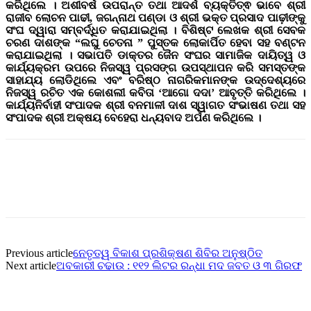
କରିଥିଲେ । ଅଶୀବର୍ଷ ଉପରାନ୍ତ ତଥା ଆଦର୍ଶ ବ୍ୟକ୍ତିତ୍ଵ ଭାବେ ଶ୍ରୀ
ରାଜୀବ ଲୋଚନ ପାଢୀ, ଜଗନ୍ନାଥ ପଣ୍ଡା ଓ ଶ୍ରୀ ଭକ୍ତ ପ୍ରସାଦ ପାଢ଼ୀଙ୍କୁ
ସଂଘ ଦ୍ୱାରା ସମ୍ବର୍ଦ୍ଧିତ କରାଯାଇଥିଲା । ବିଶିଷ୍ଟ ଲେଖକ ଶ୍ରୀ ସେବକ
ଚରଣ ଦାଶଙ୍କ “ଲଘୁ ଚେତନା ” ପୁସ୍ତକ ଲୋକାର୍ପିତ ହେବା ସହ ବଣ୍ଟନ
କରାଯାଇଥିଲା । ସଭାପତି
ଡାକ୍ତର
ଜୈନ ସଂଘର ସାମାଜିକ ଦାୟିତ୍ୱ ଓ
କାର୍ଯ୍ୟକ୍ରମ ଉପରେ ନିଜସ୍ୱ ପ୍ରସଙ୍ଗ ଉପସ୍ଥାପନ କରି ସମସ୍ତଙ୍କ
ସାହାଯ୍ୟ ଲୋଡିଥିଲେ ଏବଂ ବରିଷ୍ଠ ନାଗରିକମାନଙ୍କ ଉଦ୍ଦେଶ୍ୟରେ
ନିଜସ୍ୱ ରଚିତ ଏକ କୋଶଲୀ କବିତା ‘ଆଗୋ ଦଦା’ ଆବୃତ୍ତି କରିଥିଲେ ।
କାର୍ଯ୍ୟନିର୍ବାହୀ ସଂପାଦକ ଶ୍ରୀ ବନମାଳୀ ଦାଶ ସ୍ୱାଗତ ସଂଭାଷଣ ତଥା ସହ
ସଂପାଦକ ଶ୍ରୀ ଅକ୍ଷୟ ବେହେରା ଧନ୍ୟବାଦ ଅର୍ପଣ କରିଥିଲେ ।
Previous article
ନେତୃତ୍ୱ ବିକାଶ ପ୍ରଶିକ୍ଷଣ ଶିବିର ଅନୁଷ୍ଠିତ
Next article
ଅବକାରୀ ଚଢାଉ : ୧୧୨ ଲିଟର ରନ୍ଧା ମଦ ଜବତ ଓ ୩ ଗିରଫ