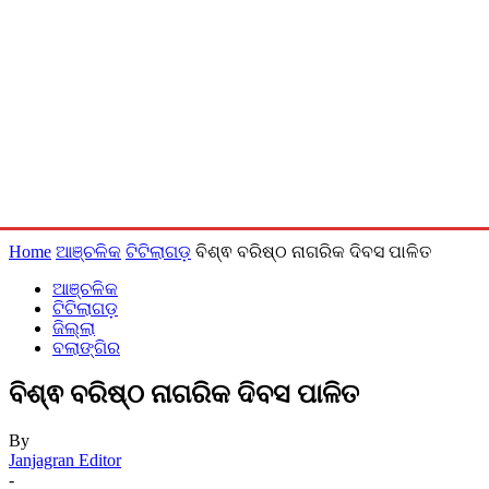
Home
ଆଞ୍ଚଳିକ
ଟିଟିଲାଗଡ଼
ବିଶ୍ଵ ବରିଷ୍ଠ ନାଗରିକ ଦିବସ ପାଳିତ
ଆଞ୍ଚଳିକ
ଟିଟିଲାଗଡ଼
ଜିଲ୍ଲା
ବଲାଙ୍ଗିର
ବିଶ୍ଵ ବରିଷ୍ଠ ନାଗରିକ ଦିବସ ପାଳିତ
By
Janjagran Editor
-