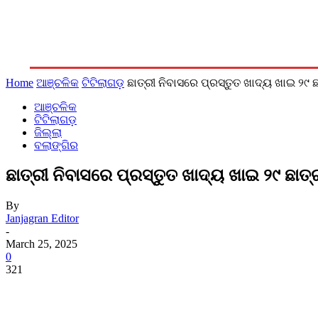
ରାଜନୀତି
ଆଞ୍ଚଳିକ
ଜିଲ୍ଲା
ରାଜ୍ୟ
ଦେଶ/ବିଦେଶ
Home
ଆଞ୍ଚଳିକ
ଟିଟିଲାଗଡ଼
ଛାତ୍ରୀ ନିବାସରେ ପ୍ରସ୍ତୁତ ଖାଦ୍ୟ ଖାଇ ୨୯ ଛ
ଆଞ୍ଚଳିକ
ଟିଟିଲାଗଡ଼
ଜିଲ୍ଲା
ବଲାଙ୍ଗିର
ଛାତ୍ରୀ ନିବାସରେ ପ୍ରସ୍ତୁତ ଖାଦ୍ୟ ଖାଇ ୨୯ ଛାତ୍
By
Janjagran Editor
-
March 25, 2025
0
321