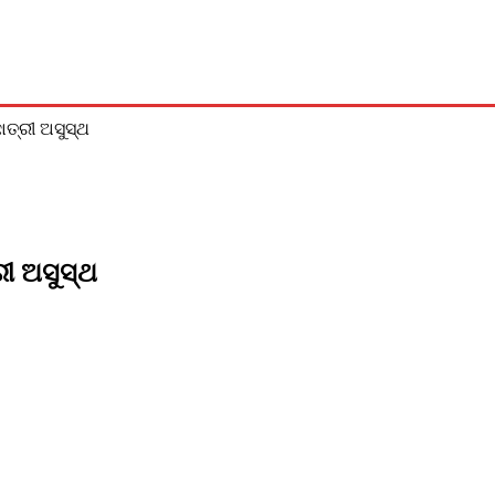
ଅପରାଧ
ମନୋରଞ୍ଜନ
ଜୀବନଚର୍ଯ୍ୟା
ବିଶେଷ
ଖେଳ
ାତ୍ରୀ ଅସୁସ୍ଥ
ରୀ ଅସୁସ୍ଥ