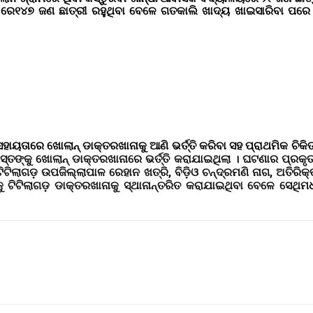
ଳୟ ରେ୧୪୭ ଜଣ ଛାତ୍ରୀ ରହୁଥିବା ବେଳେ ଗତକାଲି ଖାଦ୍ୟ ଖାଇସାରିବା ପର
ୟତାରେ ଖୋଲାନ୍ ଡାକ୍ତରଖାନାକୁ ଆଣି ଭର୍ତ୍ତି କରିବା ସହ ପ୍ରାଥମିକ ଚିକିତ
୍ତଙ୍କୁ ଖୋଲାନ୍ ଡାକ୍ତରଖାନାରେ ଭର୍ତ୍ତି କରାଯାଇଥିଲା । ଘଟଣାର ପ୍ରକୃତ
ଟିଲାଗଡ଼ ଉପଜିଲ୍ଲାପାଳ ରେହାନ ଖତ୍ରି, ବିଡ଼ିଓ ଚନ୍ଦ୍ରମଣି ନାଗ, ଅତିରିକ୍
ଣଙ୍କୁ ଟିଟିଲାଗଡ଼ ଡାକ୍ତରଖାନାକୁ ସ୍ଥାନାନ୍ତରିତ କରାଯାଇଥିବା ବେଳେ ସେଥ