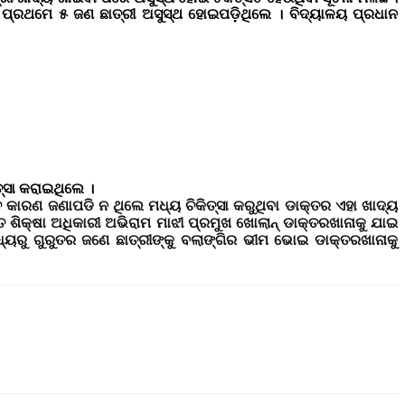
େ ପ୍ରଥମେ ୫ ଜଣ ଛାତ୍ରୀ ଅସୁସ୍ଥ ହୋଇପଡ଼ିଥିଲେ । ବିଦ୍ୟାଳୟ ପ୍ରଧାନ
୍ସା କରାଇଥିଲେ ।
 କାରଣ ଜଣାପଡି ନ ଥିଲେ ମଧ୍ୟ ଚିକିତ୍ସା କରୁଥିବା ଡାକ୍ତର ଏହା ଖାଦ୍ୟ
ତ ଶିକ୍ଷା ଅଧିକାରୀ ଅଭିରାମ ମାଝୀ ପ୍ରମୁଖ ଖୋଲାନ୍ ଡାକ୍ତରଖାନାକୁ ଯାଇ
ିମଧ୍ୟରୁ ଗୁରୁତର ଜଣେ ଛାତ୍ରୀଙ୍କୁ ବଲାଙ୍ଗିର ଭୀମ ଭୋଇ ଡାକ୍ତରଖାନାକୁ