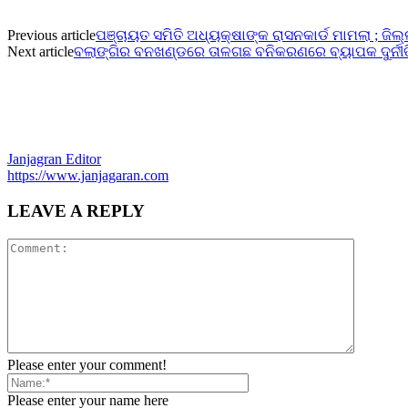
Previous article
ପଞ୍ଚାୟତ ସମିତି ଅଧ୍ୟକ୍ଷାଙ୍କ ରାସନକାର୍ଡ ମାମଲା ; 
Next article
ବଲାଙ୍ଗିର ବନଖଣ୍ଡରେ ତାଳଗଛ ବନିକରଣରେ ବ୍ୟାପକ ଦୁର୍ନୀ
Janjagran Editor
https://www.janjagaran.com
LEAVE A REPLY
Please enter your comment!
Please enter your name here