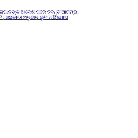
ଜିଲ୍ଲାପାଳଙ୍କ ଆଦେଶ ପରେ ତଦନ୍ତ ଆରମ୍ଭ
ତି ; ସରକାରୀ ଅନୁଦାନ ଲୁଟ ଅଭିଯୋଗ