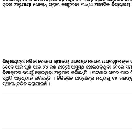
ସୂଚନା ଅନୁଯାୟୀ ଖୋଲାନ୍ ଗ୍ରାମ କସ୍ତୁରବା ଗାନ୍ଧୀ ଆବାସିକ ବିଦ୍ୟା
ଶିକ୍ଷୟତ୍ରୀ ନଳିନୀ ବେହେରା ସ୍ଥାନୀୟ ସରପଞ୍ଚ ନରେଶ ଅଗ୍ରୱାଲଙ୍କ ସହା
ତେବେ ଆଜି ପୁଣି ଆଉ ୨୪ ଜଣ ଛାତ୍ରୀ ଅସୁସ୍ଥ ହୋଇପଡ଼ିଥିବା ବେଳେ ସମସ
ବିଷାକ୍ତତା ଯୋଗୁଁ ହୋଇଥିବା ଅନୁମାନ କରିଛନ୍ତି । ଘଟଣାର ଖବର ପାଇ ଟି
ସ୍ଥିତି ଅନୁଧ୍ୟାନ କରିଛନ୍ତି । ଚିକିତ୍ସିତ ଛାତ୍ରୀଙ୍କ ମଧ୍ୟରୁ ୧୫ ଜ
ସ୍ଥାନାନ୍ତରିତ କରାଯାଇଛି ।