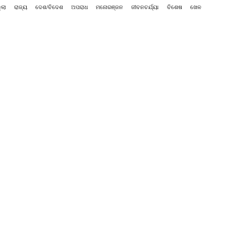
୍ଲା
ରାଜ୍ୟ
ଦେଶ/ବିଦେଶ
ଅପରାଧ
ମନୋରଞ୍ଜନ
ଜୀବନଚର୍ଯ୍ୟା
ବିଶେଷ
ଖେଳ