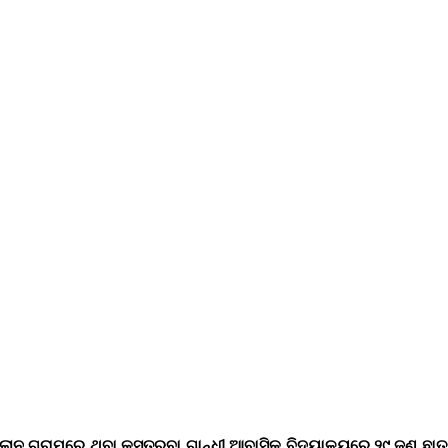
ଲାନ ଗ୍ରାମରେ ଥିବା କସ୍ତୁରବା ଗାନ୍ଧୀ ଆବାସିକ ବିଦ୍ୟାଳୟରେ ୨୯ ଜଣ ଛାତ୍ର