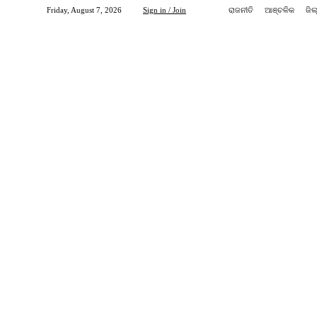
Friday, August 7, 2026
Sign in / Join
ରାଜନୀତି
ଆଞ୍ଚଳିକ
ଜିଲ