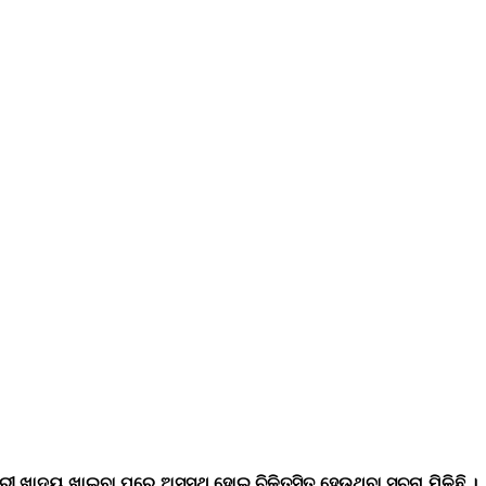
ୀ ଖାଦ୍ୟ ଖାଇବା ପରେ ଅସୁସ୍ଥ ହୋଇ ଚିକିତ୍ସିତ ହେଉଥିବା ସୂଚନା ମିଳିଛି ।