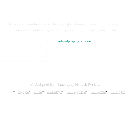
Janjagaran.com brings you the latest global news, breaking updates, and
entertainment highlights in one place. Stay informed, stay ahead.
Contact us:
info@janjagaran.com
© Designed By - Trackepay Fintech Pvt Ltd.
ଅନୁଗୁଳ
କଟକ
କଳାହାଣ୍ଡି
କେନ୍ଦ୍ରାପଡ଼ା
କେନ୍ଦୁଝର
କୋରାପୁଟ