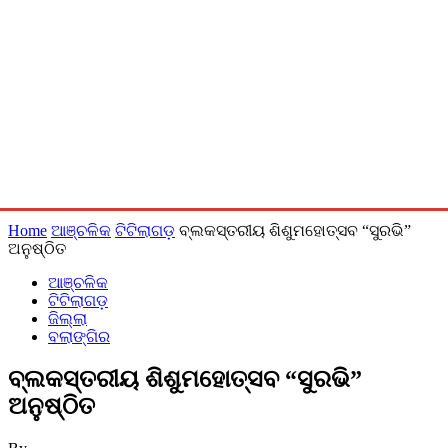
Home
ଆଞ୍ଚଳିକ
ଟିଟିଲାଗଡ଼
ବ୍ଲକସ୍ତରୀୟ ଶିଶୁମହୋତ୍ସବ “ସୁରଭି”
ଅନୁଷ୍ଠିତ
ଆଞ୍ଚଳିକ
ଟିଟିଲାଗଡ଼
ଜିଲ୍ଲା
ବଲାଙ୍ଗିର
ବ୍ଲକସ୍ତରୀୟ ଶିଶୁମହୋତ୍ସବ “ସୁରଭି”
ଅନୁଷ୍ଠିତ