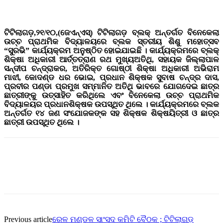
ଟିଟିଲାଗଡ଼,୨୧/୧୦,(ଜେଏନ୍ଏସ୍) ଟିଟିଲାଗଡ଼ ବ୍ଲକ୍ ଅନ୍ତର୍ଗତ ବିନେକେଲା
ଉଚ୍ଚ ପ୍ରାଥମିକ ବିଦ୍ୟାଳୟରେ ବ୍ଲକ ସ୍ତରୀୟ ଶିଶୁ ମହୋତ୍ସବ
“ସୁରଭି” କାର୍ଯ୍ୟକ୍ରମ ଅନୁଷ୍ଠିତ ହୋଇଯାଇଛି । କାର୍ଯ୍ୟକ୍ରମରେ ବ୍ଲକ୍
ଶିକ୍ଷା ଅଧିକାରୀ ଆର୍ତ୍ତତ୍ରାଣ ରଥ ମୁଖ୍ୟଅତିଥି, ସହାୟକ ଜିଲ୍ଲାପାଳ
ସନ୍ଦୀପ ଚନ୍ଦ୍ରାକର, ଅତିରିକ୍ତ ଗୋଷ୍ଠୀ ଶିକ୍ଷା ଅଧିକାରୀ ଅଭିରାମ
ମାଝୀ, କୋଦଣ୍ଡ ଧର ଭୋଇ, ପ୍ରଧାନ ଶିକ୍ଷକ ସୁବାଷ ଚନ୍ଦ୍ର ଦାସ,
ପ୍ରବୀର ପଣ୍ଡା ପ୍ରମୁଖ ସମ୍ମାନିତ ଅତିଥି ଭାବରେ ଯୋଗଦେଇ ଛାତ୍ର
ଛାତ୍ରୀଙ୍କୁ ଉତ୍ସାହିତ କରିଥିଲେ ଏବଂ ବିନେକେଲା ଉଚ୍ଚ ପ୍ରାଥମିକ
ବିଦ୍ୟାଳୟର ପ୍ରଧାନଶିକ୍ଷକ ଉପସ୍ଥିତ ଥିଲେ । କାର୍ଯ୍ୟକ୍ରମରେ ବ୍ଲକ
ଅନ୍ତର୍ଗତ ୧୪ ଜଣ ସଂଯୋଜକଙ୍କ ସହ ଶିକ୍ଷକ ଶିକ୍ଷୟିତ୍ରୀ ଓ ଛାତ୍ର
ଛାତ୍ରୀ ଉପସ୍ଥିତ ଥିଲେ ।
Previous article
ରେଳ ମଣ୍ଡଳ ସାଂସଦ କମିଟି ବୈଠକ ; ଟିଟିଲାଗଡ଼