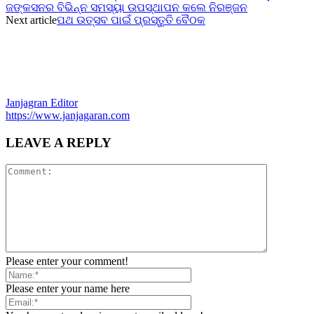
ଜଙ୍କସନର ବିଭିନ୍ନ ସମସ୍ୟା ଉପସ୍ଥାପନ କଲେ ନିରଞ୍ଜନ
Next article
ପଥ ଉତ୍ସବ ପାଇଁ ପ୍ରସ୍ତୁତି ବୈଠକ
Janjagran Editor
https://www.janjagaran.com
LEAVE A REPLY
Please enter your comment!
Please enter your name here