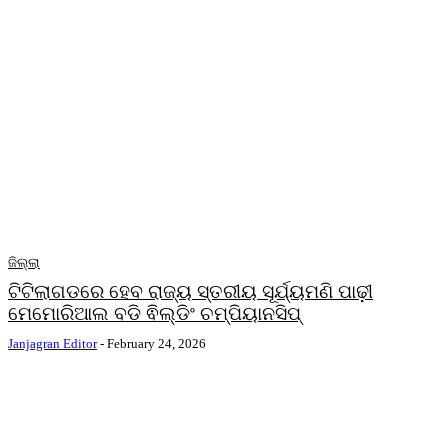
ଜିଲ୍ଲା
ଟିଟିଲାଗଡରେ ହେବ ରାଜ୍ୟ ସ୍ତରୀୟ ସୂର୍ଯ୍ୟମଣି ପାଢ଼ୀ
ମେମୋରିଆଲ ବଡି ଵିଲ୍ଡିଂ ଚମ୍ପିୟାନସିପ୍
Janjagran Editor
-
February 24, 2026