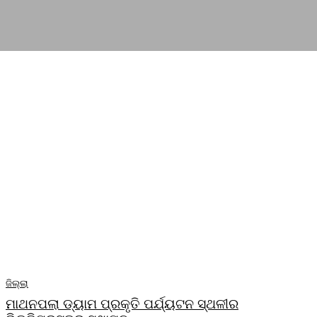
ଜିଲ୍ଲା
ମାଥନପଲା ଡ୍ୟାମ ପ୍ରକୃତି ପର୍ଯ୍ୟଟନ ସ୍ଥଳୀର