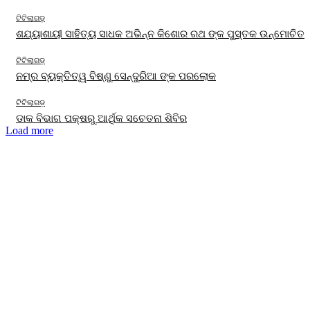
ଟିଟିଲାଗଡ଼
ଶଯ୍ୟାଶାୟୀ ସାହିତ୍ୟ ସାଧକ ଅଭିନ୍ନ କିଶୋର ରଥ ଙ୍କ ପୁସ୍ତକ ଉନ୍ମୋଚିତ
ଟିଟିଲାଗଡ଼
ନମ୍ର ବ୍ୟକ୍ତିତ୍ୱ ବିଷ୍ଣୁ ସେନ୍ଦୁରିଆ ଙ୍କ ପରଲୋକ
ଟିଟିଲାଗଡ଼
ଡାକ ବିଭାଗ ପକ୍ଷରୁ ଆର୍ଥିକ ସଚେତନା ଶିବିର
Load more