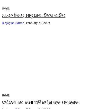
ଜିଲ୍ଲା
ଆନ୍ତର୍ଜାତୀୟ ମାତୃଭାଷା ଦିବସ ପାଳିତ
Janjagran Editor
-
February 21, 2026
ଜିଲ୍ଲା
ଦୁର୍ଘଟଣା ରେ ବୀମା ଅଭିକର୍ତ୍ତା ଙ୍କ ପରଲୋକ