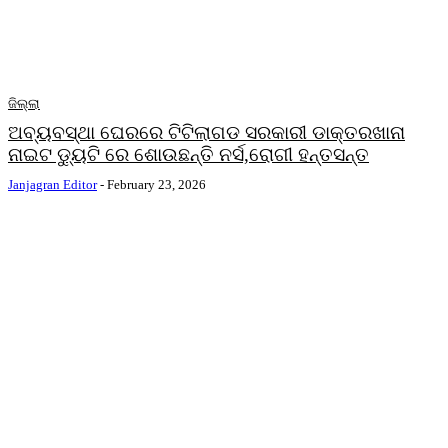
ଜିଲ୍ଲା
ଅବ୍ୟବସ୍ଥା ଘେରରେ ଟିଟିଲାଗଡ ସରକାରୀ ଡାକ୍ତରଖାନା
ନାଇଟ ଡ୍ୟୁଟି ରେ ଶୋଉଛନ୍ତି ନର୍ସ,ରୋଗୀ ହନ୍ତସନ୍ତ
Janjagran Editor
-
February 23, 2026