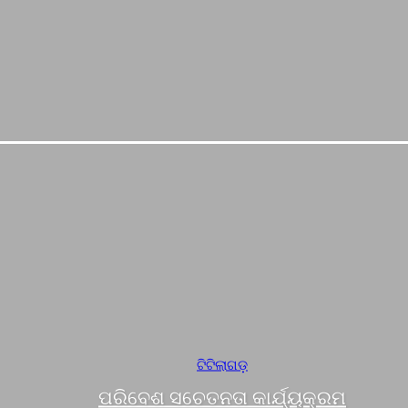
ଟିଟିଲାଗଡ଼
ପରିବେଶ ସଚେତନତା କାର୍ଯ୍ୟକ୍ରମ