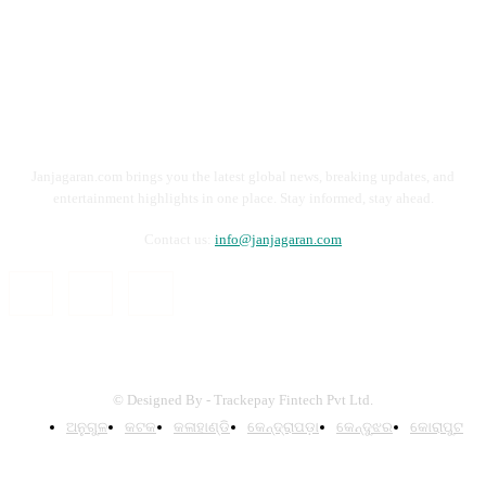
Janjagaran.com brings you the latest global news, breaking updates, and
entertainment highlights in one place. Stay informed, stay ahead.
Contact us:
info@janjagaran.com
© Designed By - Trackepay Fintech Pvt Ltd.
ଅନୁଗୁଳ
କଟକ
କଳାହାଣ୍ଡି
କେନ୍ଦ୍ରାପଡ଼ା
କେନ୍ଦୁଝର
କୋରାପୁଟ