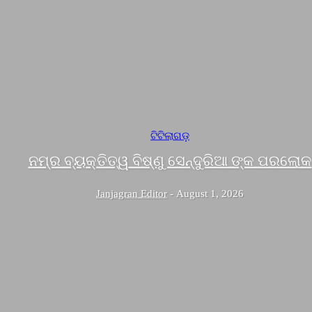
ଟିଟିଲାଗଡ଼
ନମ୍ର ବ୍ୟକ୍ତିତ୍ୱ ବିଷ୍ଣୁ ସେନ୍ଦୁରିଆ ଙ୍କ ପରଲୋକ
Janjagran Editor
-
August 1, 2026