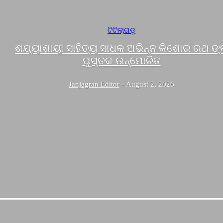
ଟିଟିଲାଗଡ଼
ଶଯ୍ୟାଶାୟୀ ସାହିତ୍ୟ ସାଧକ ଅଭିନ୍ନ କିଶୋର ରଥ ଙ୍
ପୁସ୍ତକ ଉନ୍ମୋଚିତ
Janjagran Editor
-
August 2, 2026