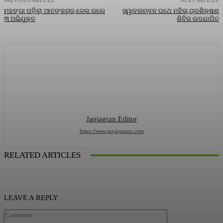
PREVIOUS ARTICLE
NEXT ARTICLE
ମହଙ୍ଗା ପଡ଼ିଲା ଆତଙ୍କରାଜ,ଜେଲ ଗଲେ
ସ୍ୱାବଲମ୍ବନ ପଥେ ମହିଳା,ପ୍ରଶିକ୍ଷଣ
୩ ଅଭିଯୁକ୍ତ
ଶିବିର ଉଦଯାପିତ
Janjagran Editor
https://www.janjagaran.com
RELATED ARTICLES
LEAVE A REPLY
Comment: