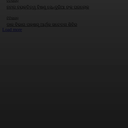
ଟିଟିଲାଗଡ଼
ନମ୍ର ବ୍ୟକ୍ତିତ୍ୱ ବିଷ୍ଣୁ ସେନ୍ଦୁରିଆ ଙ୍କ ପରଲୋକ
ଟିଟିଲାଗଡ଼
ଡାକ ବିଭାଗ ପକ୍ଷରୁ ଆର୍ଥିକ ସଚେତନା ଶିବିର
Load more