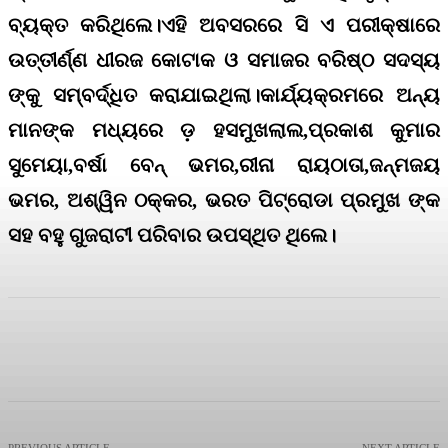
ବ୍ୟକ୍ତ କରିଥିଲେ।ଏହି ଅବସରରେ ସି ଏ ପରୀକ୍ଷାରେ
ଉତ୍ତୀର୍ଣ୍ଣ ଧୀରଜ କୋଟାକ ଓ ସମାଜର ବରିଷ୍ଠ ସଦସ୍ୟ
ଙ୍କୁ ସମ୍ବର୍ଦ୍ଧିତ କରାଯାଇଥିଲା।କାର୍ଯ୍ୟକ୍ରମରେ ଅନ୍ୟ
ମାନଙ୍କ ମଧ୍ୟରେ ଡ଼ ହସମୁଖଲାଲ,ପ୍ରକାଶ କୁମାର
ସୁମେୟା,ବର୍ଷା ବେନ୍ ଭମର,ରୀନା ରାୟଠାତା,ଜନ୍ମଜୟ
ଭମର, ଅଶ୍ୱିନ ଠକ୍କର, ଭରତ ପିଟ୍ରୋଡା ପ୍ରମୁଖ ଙ୍କ
ସହ ବହୁ ଗୁଜରାଟୀ ପରିବାର ଉପସ୍ଥିତ ଥିଲେ।
Facebook
X
Pinterest
WhatsApp