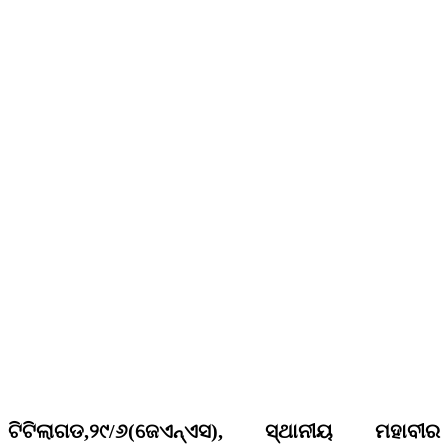
ଟିଟିଲାଗଡ,୨୯/୬(ଜେଏନ୍ଏସ), ସ୍ଥାନୀୟ ମହାବୀର