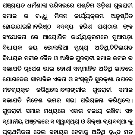
ପଞ୍ଚାୟତ ଧର୍ମଶାଳା ପରିସରରେ ପଶ୍ଚିମ ଓଡ଼ିଶା ଗୁଜରାଟୀ
ସମାଜ ର ବନ୍ଧୁ ମିଳନ କାର୍ଯ୍ୟକ୍ରମ ଅନୁଷ୍ଠିତ
ହୋଇଯାଇଛି।ବରିଷ୍ଠ ସଦସ୍ୟ ହରିଶ ରାୟଠାତା ଙ୍କ
ସଂଯୋଜନା ରେ ଆୟୋଜିତ କାର୍ଯ୍ୟକ୍ରମରେ ନୂଆପଡ଼ା
ବିଧାୟକ ଜୟ ଢୋଲକିଆ ମୁଖ୍ୟ ଅତିଥି,ଟିଟିଲାଗଡ
ବିଧାୟକ ନବୀନ ଜୈନ ଓ ଅଖିଳ ଗୁଜରାଟୀ ସମାଜ କଟକ ର
ସଭାପତି ରୂପେଶ ଭାଇ ଦୋଶୀ ସମ୍ମାନିତ ଅତିଥି ଭାବରେ
ଯୋଗଦେଇ ସାମାଜିକ ଏକତା ଓ ସଂସ୍କୃତି ସୁରକ୍ଷା ଉପରେ
ମତବ୍ୟକ୍ତ କରିଥିଲେ।ବଲାଙ୍ଗୀର ଗୁଜରାଟୀ ସମାଜ
ସଭାପତି ମିତେଶ ଭମର ସଭା ପରିଚାଳନା କରିଥିଲେ।
ଗୁଜରାଟୀ ସମାଜ ମଧ୍ୟରେ ଏକତା ବଜାୟ ରଖିବା ସହ
ସ୍ଥାନୀୟ ଅଞ୍ଚଳରେ ସ ସ୍ୱାସ୍ଥ୍ୟ ଓ ଶିକ୍ଷା ବ୍ୟବସ୍ଥା କୁ
ପ୍ରାଥମିକତା ଦେଇ ସହାୟକ ହେବାକୁ ଅତିଥି ବୃନ୍ଦ ମତ