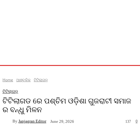
Home
ଆଞ୍ଚଳିକ
ଟିଟିଲାଗଡ଼
ଟିଟିଲାଗଡ଼
ଟିଟିଲାଗଡ ରେ ପଶ୍ଚିମ ଓଡ଼ିଶା ଗୁଜରାଟୀ ସମାଜ
ର ବନ୍ଧୁ ମିଳନ
By
Janjagran Editor
0
June 29, 2026
137