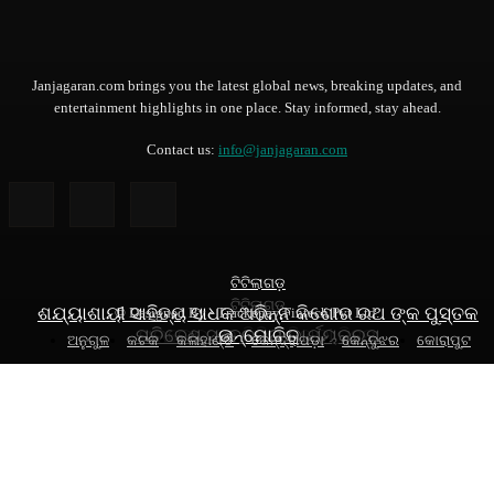
Janjagaran.com brings you the latest global news, breaking updates, and
entertainment highlights in one place. Stay informed, stay ahead.
Contact us:
info@janjagaran.com
ଟିଟିଲାଗଡ଼
ଟିଟିଲାଗଡ଼
ଟିଟିଲାଗଡ଼
ଶଯ୍ୟାଶାୟୀ ସାହିତ୍ୟ ସାଧକ ଅଭିନ୍ନ କିଶୋର ରଥ ଙ୍କ ପୁସ୍ତକ
© Designed By - Trackepay Fintech Pvt Ltd.
ପରିବେଶ ସଚେତନତା କାର୍ଯ୍ୟକ୍ରମ
ପରଲୋକ ରେ ବିପିନ ବିହାରୀ ସିହ୍ନା
ଉନ୍ମୋଚିତ
ଅନୁଗୁଳ
କଟକ
କଳାହାଣ୍ଡି
କେନ୍ଦ୍ରାପଡ଼ା
କେନ୍ଦୁଝର
କୋରାପୁଟ