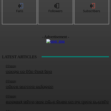
0
0
0
Fans
Followers
Subscribers
- Advertisement -
LATEST ARTICLES
ଟିଟିଲାଗଡ଼
ପରଲୋକ ରେ ବିପିନ ବିହାରୀ ସିହ୍ନା
ଟିଟିଲାଗଡ଼
ପରିବେଶ ସଚେତନତା କାର୍ଯ୍ୟକ୍ରମ
ଟିଟିଲାଗଡ଼
ଶଯ୍ୟାଶାୟୀ ସାହିତ୍ୟ ସାଧକ ଅଭିନ୍ନ କିଶୋର ରଥ ଙ୍କ ପୁସ୍ତକ ଉନ୍ମୋଚିତ