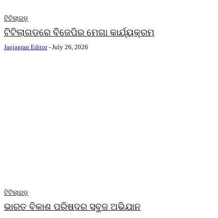
ଟିଟିଲାଗଡ଼
ଟିଟିଲାଗଡରେ ବିଜେପିର ମେଗା କାର୍ଯ୍ୟକ୍ରମ
Janjagran Editor
-
July 26, 2026
ଟିଟିଲାଗଡ଼
ଭାରତ ବିକାଶ ପରିଷଦର ସବୁଜ ଅଭିଯାନ