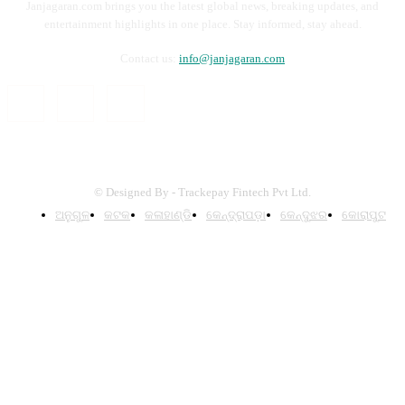
Janjagaran.com brings you the latest global news, breaking updates, and
entertainment highlights in one place. Stay informed, stay ahead.
Contact us:
info@janjagaran.com
© Designed By - Trackepay Fintech Pvt Ltd.
ଅନୁଗୁଳ
କଟକ
କଳାହାଣ୍ଡି
କେନ୍ଦ୍ରାପଡ଼ା
କେନ୍ଦୁଝର
କୋରାପୁଟ