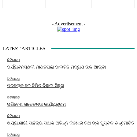
- Advertisement -
LATEST ARTICLES
ଟିଟିଲାଗଡ଼
ପର୍ଯ୍ୟଟନସ୍ଥଳୀ ମାଥନପଲା ପାଲଟିଛି ମଦ୍ୟପ ଙ୍କ ଆଡ୍ଡା
ଟିଟିଲାଗଡ଼
ପରଲୋକ ରେ ବିପିନ ବିହାରୀ ସିହ୍ନା
ଟିଟିଲାଗଡ଼
ପରିବେଶ ସଚେତନତା କାର୍ଯ୍ୟକ୍ରମ
ଟିଟିଲାଗଡ଼
ଶଯ୍ୟାଶାୟୀ ସାହିତ୍ୟ ସାଧକ ଅଭିନ୍ନ କିଶୋର ରଥ ଙ୍କ ପୁସ୍ତକ ଉନ୍ମୋଚିତ
ଟିଟିଲାଗଡ଼