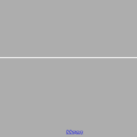
ଟିଟିଲାଗଡ଼