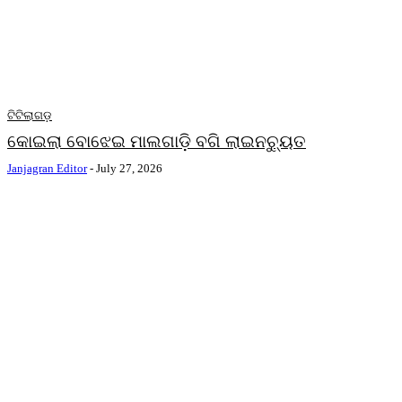
ଟିଟିଲାଗଡ଼
କୋଇଲା ବୋଝେଇ ମାଲଗାଡ଼ି ବଗି ଲାଇନଚ୍ୟୁତ
Janjagran Editor
-
July 27, 2026