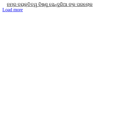
ନମ୍ର ବ୍ୟକ୍ତିତ୍ୱ ବିଷ୍ଣୁ ସେନ୍ଦୁରିଆ ଙ୍କ ପରଲୋକ
Load more