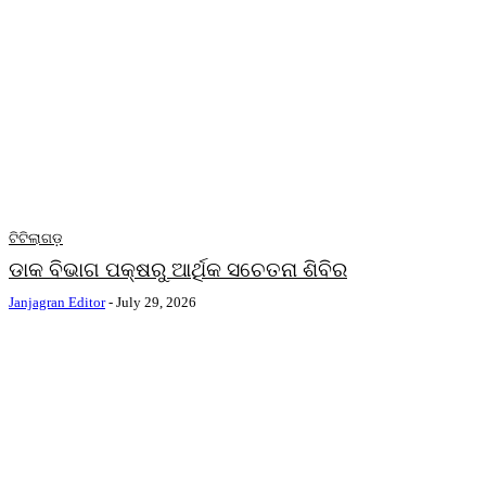
ଟିଟିଲାଗଡ଼
ଡାକ ବିଭାଗ ପକ୍ଷରୁ ଆର୍ଥିକ ସଚେତନା ଶିବିର
Janjagran Editor
-
July 29, 2026