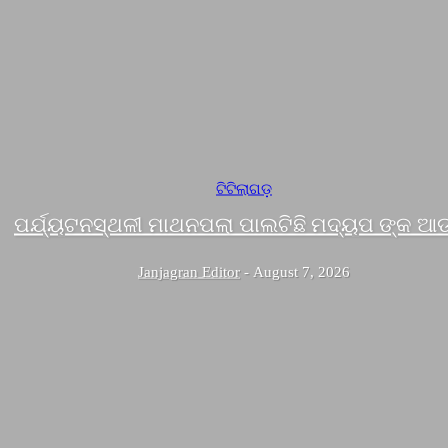
ଟିଟିଲାଗଡ଼
ପର୍ଯ୍ୟଟନସ୍ଥଳୀ ମାଥନପଲା ପାଲଟିଛି ମଦ୍ୟପ ଙ୍କ ଆଡ
Janjagran Editor
-
August 7, 2026