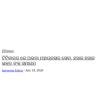
ଟିଟିଲାଗଡ଼
ଟିଟିଲାଗଡ ରେ ଅଭଡ଼ା ମହାପ୍ରସାଦ ସେବା, ହଜାର ହଜାର
ଭକ୍ତ ଙ୍କ ସମାଗମ
Janjagran Editor
-
July 18, 2026