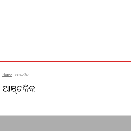
Home
ଆଞ୍ଚଳିକ
ଆଞ୍ଚଳିକ
ଟିଟିଲାଗଡ଼