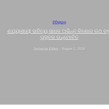
ଟିଟିଲାଗଡ଼
ଶଯ୍ୟାଶାୟୀ ସାହିତ୍ୟ ସାଧକ ଅଭିନ୍ନ କିଶୋର ରଥ ଙ୍
ପୁସ୍ତକ ଉନ୍ମୋଚିତ
Janjagran Editor
-
August 2, 2026