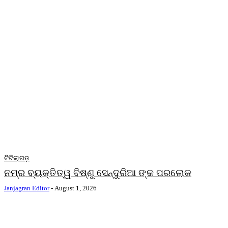
ଟିଟିଲାଗଡ଼
ନମ୍ର ବ୍ୟକ୍ତିତ୍ୱ ବିଷ୍ଣୁ ସେନ୍ଦୁରିଆ ଙ୍କ ପରଲୋକ
Janjagran Editor
-
August 1, 2026