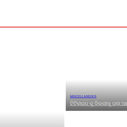
ଅପରାଧ
ମନୋରଞ୍ଜନ
ଜୀବନଚର୍ଯ୍ୟା
ବିଶେଷ
ଖେଳ
MISCELLANEOUS
ଟିଟିଲାଗଡ ରୁ ଦିଲ୍ଲୀକୁ ଗଲା 