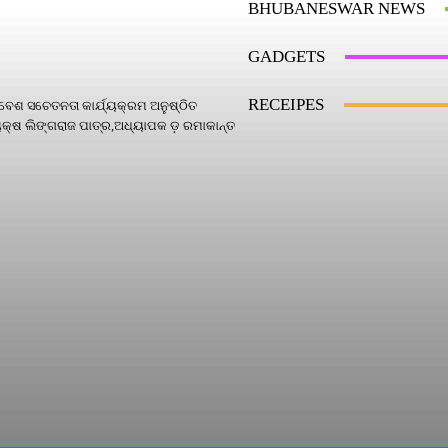
BHUBANESWAR NEWS
GADGETS
RECEIPES
େଶ ସଚେତନତା କାର୍ଯ୍ୟକ୍ରମ ଅନୁଷ୍ଠିତ
୍ଷ ଲିଙ୍ଗରାଜ ପାତ୍ର,ଅଧ୍ୟାପକ ଡ଼ ରମାକାନ୍ତ