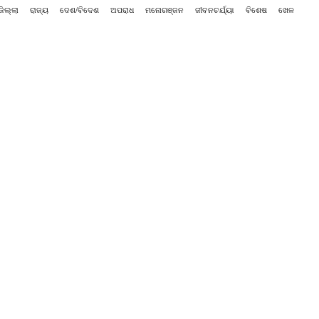
ଜିଲ୍ଲା
ରାଜ୍ୟ
ଦେଶ/ବିଦେଶ
ଅପରାଧ
ମନୋରଞ୍ଜନ
ଜୀବନଚର୍ଯ୍ୟା
ବିଶେଷ
ଖେଳ