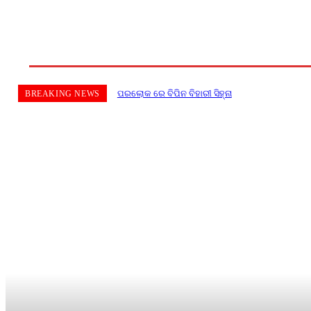
ରାଜନୀତି
ଆଞ୍ଚଳିକ
ଜିଲ୍ଲା
ରାଜ୍ୟ
ଦେଶ/ବିଦେଶ
ପରଲୋକ ରେ ବିପିନ ବିହାରୀ ସିହ୍ନା
BREAKING NEWS