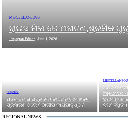
MISCELLANEOUS
ରାଇସ ମିଲ ରେ ଅଘଟଣ,ଶ୍ରମିକ ଗୁ
Janjagran Editor
-
June 1, 2026
MISCELLANEOU
ଅଖିଳ ଭାରତ
ଆଞ୍ଚଳିକ
ଅଧିବେଶନ ଅ
ପୂର୍ତ୍ତ ବିଭାଗ ରାସ୍ତାରେ ବେଆଇନ କାମ ଖବର
ସମ୍ମାନରେ ର
ପ୍ରସାରଣ ପରେ ବିଭାଗୀୟ କାର୍ଯ୍ୟାନୁଷ୍ଠାନ
ସମ୍ବର୍ଦ୍ଧିତ ।
REGIONAL NEWS