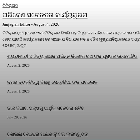
ଟିଟିଲାଗଡ଼
ପରିବେଶ ସଚେତନତା କାର୍ଯ୍ୟକ୍ରମ
Janjagran Editor
-
August 4, 2026
ଟିଟିଲାଗଡ,୪/୮(ଜେଏନଏସ),ଟିଟିଲାଗଡ ଡିଏଭି ମହାବିଦ୍ୟାଳୟ ପରିସରରେ ମଙ୍ଗଳବାର ପରିବ
ହୋଇଯାଇଛି।କାର୍ଯ୍ୟକ୍ରମ ରେ ସ୍ଥାନୀୟ ବିଧାୟକ ନବୀନ ଜୈନ ମୁଖ୍ୟଅତିଥି,କଲେଜ ଅଧ୍ୟକ
ବେହେରା, ଅରୁଣ...
ଶଯ୍ୟାଶାୟୀ ସାହିତ୍ୟ ସାଧକ ଅଭିନ୍ନ କିଶୋର ରଥ ଙ୍କ ପୁସ୍ତକ ଉନ୍ମୋଚିତ
August 2, 2026
ନମ୍ର ବ୍ୟକ୍ତିତ୍ୱ ବିଷ୍ଣୁ ସେନ୍ଦୁରିଆ ଙ୍କ ପରଲୋକ
August 1, 2026
ଡାକ ବିଭାଗ ପକ୍ଷରୁ ଆର୍ଥିକ ସଚେତନା ଶିବିର
July 29, 2026
କୋଇଲା ବୋଝେଇ ମାଲଗାଡ଼ି ବଗି ଲାଇନଚ୍ୟୁତ