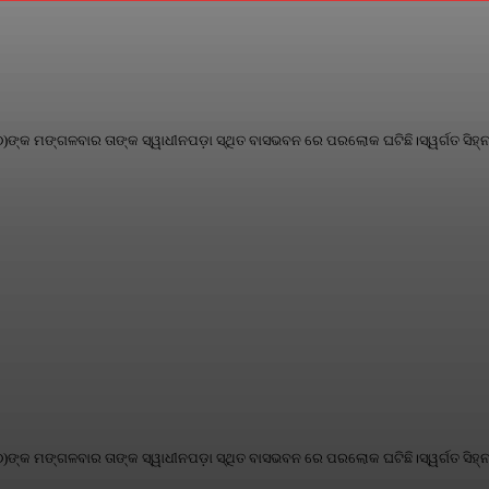
୮୦)ଙ୍କ ମଙ୍ଗଳବାର ତାଙ୍କ ସ୍ୱାଧୀନପଡ଼ା ସ୍ଥିତ ବାସଭବନ ରେ ପରଲୋକ ଘଟିଛି।ସ୍ୱର୍ଗତ ସିହ୍ନ
୮୦)ଙ୍କ ମଙ୍ଗଳବାର ତାଙ୍କ ସ୍ୱାଧୀନପଡ଼ା ସ୍ଥିତ ବାସଭବନ ରେ ପରଲୋକ ଘଟିଛି।ସ୍ୱର୍ଗତ ସିହ୍ନ