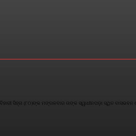
ିହାରୀ ସିହ୍ନା (୮୦)ଙ୍କ ମଙ୍ଗଳବାର ତାଙ୍କ ସ୍ୱାଧୀନପଡ଼ା ସ୍ଥିତ ବାସଭବନ ର