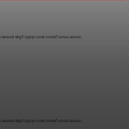
ା ସରକାରୀ ସୀକୃତି ପ୍ରାପ୍ତ ଦେଶୀ ମଦଭାଟି ଚେକର ଭାବରେ...
ା ସରକାରୀ ସୀକୃତି ପ୍ରାପ୍ତ ଦେଶୀ ମଦଭାଟି ଚେକର ଭାବରେ...