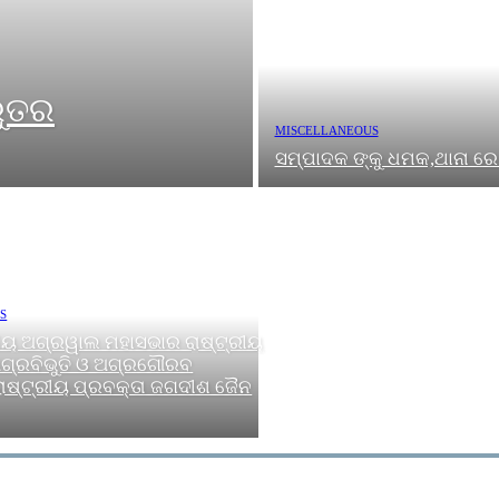
ରୁତର
MISCELLANEOUS
ସମ୍ପାଦକ ଙ୍କୁ ଧମକ,ଥାନା ର
S
ୀୟ ଅଗ୍ରୱାଲ ମହାସଭାର ରାଷ୍ଟ୍ରୀୟ
ଗ୍ରବିଭୁତି ଓ ଅଗ୍ରଗୌରବ
ାଷ୍ଟ୍ରୀୟ ପ୍ରବକ୍ତା ଜଗଦୀଶ ଜୈନ