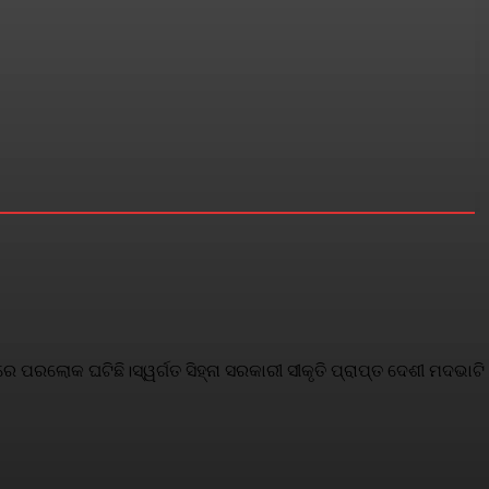
େ ପରଲୋକ ଘଟିଛି।ସ୍ୱର୍ଗତ ସିହ୍ନା ସରକାରୀ ସୀକୃତି ପ୍ରାପ୍ତ ଦେଶୀ ମଦଭାଟି