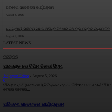
ପରିବେଶ ସଚେତନତା କାର୍ଯ୍ୟକ୍ରମ
August 4, 2026
ଶଯ୍ୟାଶାୟୀ ସାହିତ୍ୟ ସାଧକ ଅଭିନ୍ନ କିଶୋର ରଥ ଙ୍କ ପୁସ୍ତକ ଉନ୍ମୋଚିତ
August 2, 2026
LATEST NEWS
ଟିଟିଲାଗଡ଼
ପରଲୋକ ରେ ବିପିନ ବିହାରୀ ସିହ୍ନା
Janjagran Editor
-
August 5, 2026
0
ଟିଟିଲାଗଡ,୫/୮(ଜେଏନଏସ),ଟିଟିଲାଗଡ ସହରର ବିଶିଷ୍ଟ ସମାଜସେବୀ ବିପିନ ବ
ଚେକର ଭାବରେ...
ପରିବେଶ ସଚେତନତା କାର୍ଯ୍ୟକ୍ରମ